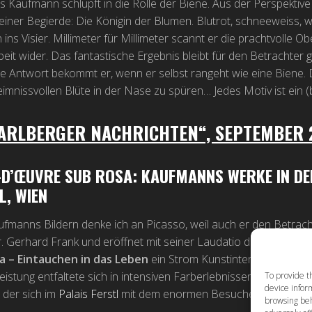
s Kaufmann schlüpft in die Rolle der Biene. Aus der Perspekti
einer Begierde: Die Königin der Blumen. Blutrot, schneeweiss, wü
h ins Visier. Millimeter für Millimeter scannt er die prachtvolle O
beit wider. Das fantastische Ergebnis bleibt für den Betrachter 
ie Antwort bekommt er, wenn er selbst rangeht wie eine Biene.
imnissvollen Blüte in der Nase zu spüren… Jedes Motiv ist ein 
ARLBERGER NACHRICHTEN“, SEPTEMBER 
-D’ŒUVRE
SUB ROSA: KAUFMANNS WERKE IN DE
L, WIEN
ufmanns Bildern denke ich an Picasso, weil auch er den Betrachter
. Gerhard Frank und eröffnet mit seiner Laudatio die Vernissage 
a – Eintauchen in das Leben
ein Strom Kunstinteressierter. Si
eistung entfaltete sich in intensiven Farberlebnissen und Detail
To provide t
device inform
, der sich im
Palais Ferstl
mit dem enormen Besucherandrang zuf
browsing beh