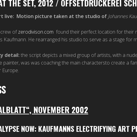
 AT THE SET, 2012 / OFFSETDRUCKEREI S
t live: Motion picture taken at the studio of
Johannes Ka
m-crew of
zerodivison.com
found their perfect location for their m
 Kaufmann. He rearranged his studio to serve as a stage for m
cy detail:
the script depicts a mixed group of artists, with a nu
 painter, was was coaching the main charactersto create a fanta
r Europe.
SS
ALBLATT“, NOVEMBER 2002
LYPSE NOW: KAUFMANNS ELECTRIFYING ART P