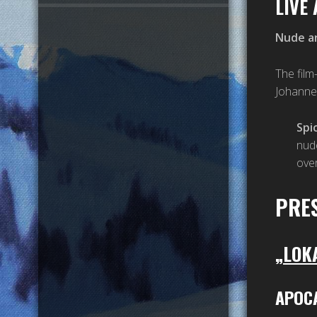
LIVE
Nude ar
The fil
Johannes
Spi
nude
ove
PRE
„LOK
APOCA