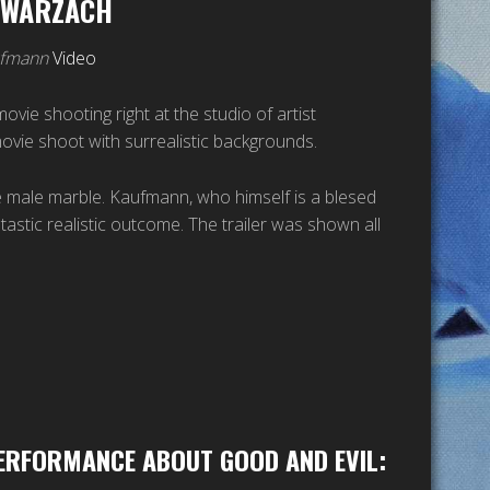
CHWARZACH
ufmann
Video
ovie shooting right at the studio of artist
ovie shoot with surrealistic backgrounds.
de male marble. Kaufmann, who himself is a blesed
stic realistic outcome. The trailer was shown all
ERFORMANCE ABOUT GOOD AND EVIL: