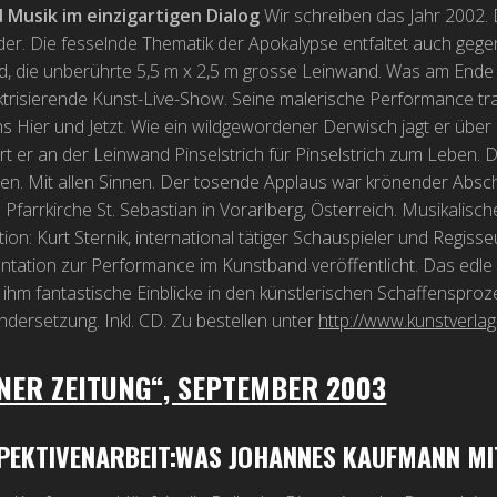
d Musik im einzigartigen Dialog
Wir schreiben das Jahr 2002.
der. Die fesselnde Thematik der Apokalypse entfaltet auch gegen
, die unberührte 5,5 m x 2,5 m grosse Leinwand. Was am Ende s
ktrisierende Kunst-Live-Show. Seine malerische Performance tra
s Hier und Jetzt. Wie ein wildgewordener Derwisch jagt er übe
rt er an der Leinwand Pinselstrich für Pinselstrich zum Leben.
en. Mit allen Sinnen. Der tosende Applaus war krönender Absch
n Pfarrkirche St. Sebastian in Vorarlberg, Österreich. Musikal
on: Kurt Sternik, international tätiger Schauspieler und Regisse
ation zur Performance im Kunstband veröffentlicht. Das edle B
ihm fantastische Einblicke in den künstlerischen Schaffensproz
dersetzung. Inkl. CD. Zu bestellen unter
http://www.kunstverlag-
NER ZEITUNG“, SEPTEMBER 2003
EKTIVENARBEIT:WAS JOHANNES KAUFMANN MIT 