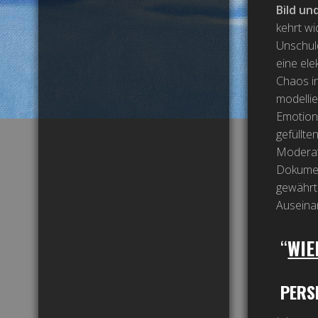
Bild un
kehrt wi
Unschuld
eine ele
Chaos in
modellie
Emotion
gefüllte
Moderati
Dokument
gewährt 
Auseinan
“
WIE
PERSP