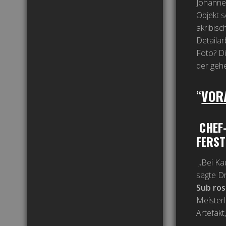
Johanne
Objekt s
akribisc
Detailar
Foto? D
der gehe
“
VOR
CHEF
FERST
„Bei Ka
sagte Dr
Sub ros
Meisterl
Artefakt